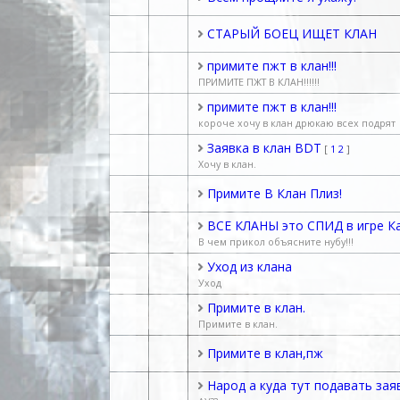
СТАРЫЙ БОЕЦ ИЩЕТ КЛАН
примите пжт в клан!!!
ПРИМИТЕ ПЖТ В КЛАН!!!!!!
примите пжт в клан!!!
короче хочу в клан дрюкаю всех подрят
Заявка в клан BDT
[
1
2
]
Хочу в клан.
Примите В Клан Плиз!
ВСЕ КЛАНЫ это СПИД в игре Ка
В чем прикол объясните нубу!!!
Уход из клана
Уход
Примите в клан.
Примите в клан.
Примите в клан,пж
Народ а куда тут подавать заяв