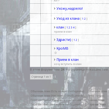
АУ??
Ухожу,надоело!
Уход из клана
[
1
2
]
клан
[
1
2
3
4
]
прием в клан
Здрасти)
[
1
2
]
KpoMB
:D
Прием в клан
хочу вступить в клан
В этом форуме тем:
24
. На странице показано тем
1
Страница
1
из
1
Обычная тема (Есть новые сообщения)
Обычная тема
Обычная тема (Нет новых сообщений)
Тема - опрос
Горячая тема (Есть новые сообщения)
Важная тема
Горячая тема (Нет новых сообщений)
Горячая тема
Закрытая тема (Нет новых сообщений)
Закрытая тема