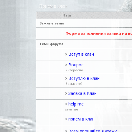
Прием в клан
Тема
Важные темы
Форма заполнения заявки на вс
Темы форума
Вступ в клан
Вопрос
интересно
Вступлю в клан!
Возьмете?
Заявка в Клан
help me
save me
прием в клан
Всем прощяйте я ухажу.