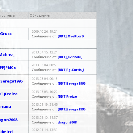
тор темы
Обновления
↓
2009.10.26, 19:21
Grucc
Сообщение от:
[BDT]_OveRLorD
2013.04.15, 12:21
Mahno_
Сообщение от:
[BDT]_KvintoN_
2013.03.04, 00:59
FF]РЫСЬ
Сообщение от:
[BDT]Pg-Curtis_J
2013.03.04, 00:18
]Serega1995
Сообщение от:
[BDT]Serega1995
2013.03.03, 10:22
DT]Froize
Сообщение от:
[BDT]Froize
2013.01.19, 21:45
Ники
Сообщение от:
[BDT]Serega1995
2013.01.10, 16:37
agon2008
Сообщение от:
dragon2008
2012.01.14, 13:39
Dimitri