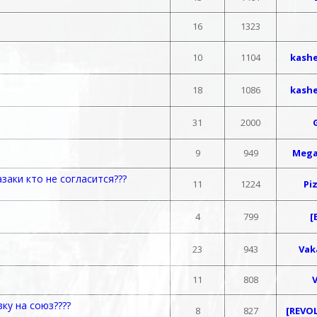
16
1323
10
1104
kashe
18
1086
kashe
31
2000
9
949
Mega
заки кто не согласится???
11
1224
Pi
4
799
[
23
943
Vak
11
808
ку на союз????
8
827
[REVO