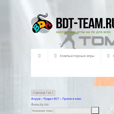
Компьютерные игры
1
Страница
1
из
1
Форум
»
Раздел BDT
»
Прием в клан
Фильтр по: