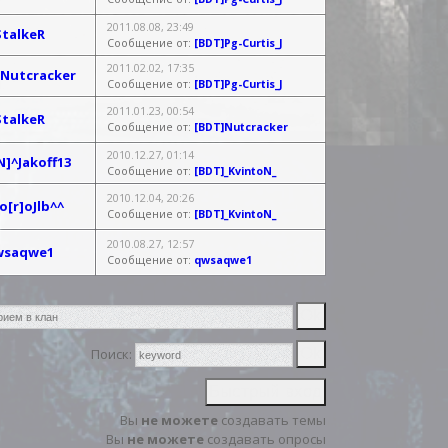
2011.08.08, 23:49
StalkeR
Сообщение от:
[BDT]Pg-Curtis_J
2011.02.02, 17:35
Nutcracker
Сообщение от:
[BDT]Pg-Curtis_J
2011.01.23, 00:54
StalkeR
Сообщение от:
[BDT]Nutcracker
2010.12.27, 01:14
N]^Jakoff13
Сообщение от:
[BDT]_KvintoN_
2010.12.04, 20:26
o[r]oJlb^^
Сообщение от:
[BDT]_KvintoN_
2010.08.27, 12:57
wsaqwe1
Сообщение от:
qwsaqwe1
Поиск:
Вы
не можете
создавать темы
Вы
не можете
создавать опросы