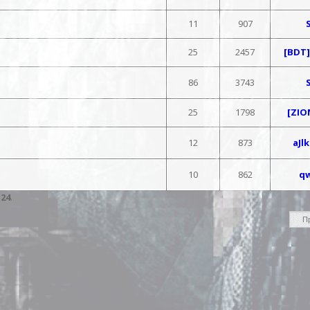
11
907
25
2457
[BDT]
86
3743
25
1798
[ZIO
12
873
aJlk
10
862
q
:
24
.