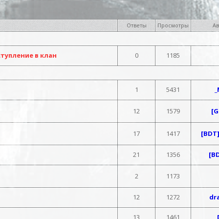
Ответы
Просмотры
Ав
тупление в клан
0
1185
1
5431
_
12
1579
[G
17
1417
[BDT
21
1356
[B
2
1173
12
1272
dr
13
1461