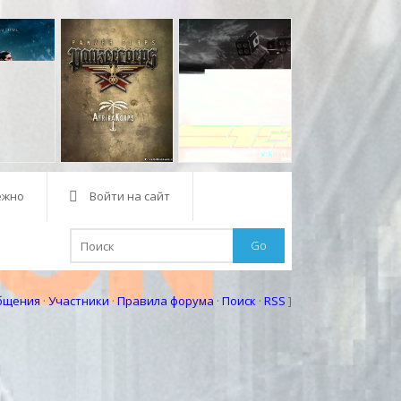
ежно
Войти на сайт
Go
бщения
·
Участники
·
Правила форума
·
Поиск
·
RSS
]