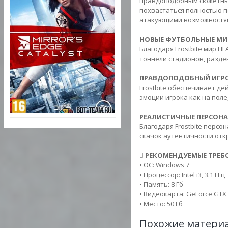
правдоподобным сюжетный 
похвастаться полностью п
атакующими возможностям
НОВЫЕ ФУТБОЛЬНЫЕ МИ
Благодаря Frostbite мир FI
тоннели стадионов, разде
ПРАВДОПОДОБНЫЙ ИГРО
Frostbite обеспечивает д
эмоции игрока как на поле,
РЕАЛИСТИЧНЫЕ ПЕРСОН
Благодаря Frostbite персо
скачок аутентичности от
РЕКОМЕНДУЕМЫЕ ТРЕБО
• ОС: Windows 7
• Процессор: Intel i3, 3.1 ГГц
• Память: 8 Гб
• Видеокарта: GeForce GTX 
• Место: 50 Гб
Похожие матери