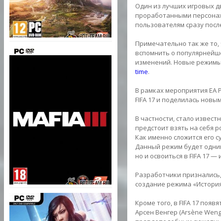
Один из лучших игровых дв
проработанными персонаж
пользователям сразу после
Примечательно так же то,
вспомнить о популярнейше
изменений. Новые режимы,
time
.
В рамках мероприятия EA 
FIFA 17 и поделилась новы
В частности, стало извест
предстоит взять на себя р
Как именно сложится его 
Данный режим будет одним
но и освоиться в FIFA 17 
Разработчики признались,
создание режима «История»
Кроме того, в FIFA 17 поя
Арсен Венгер (Arsène Wenge