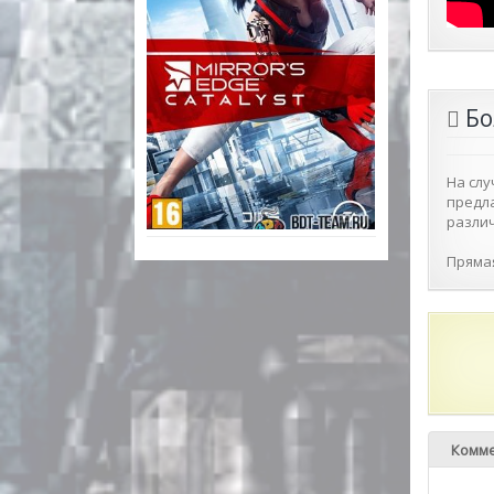
Бо
На слу
предла
различ
Прямая
Комме