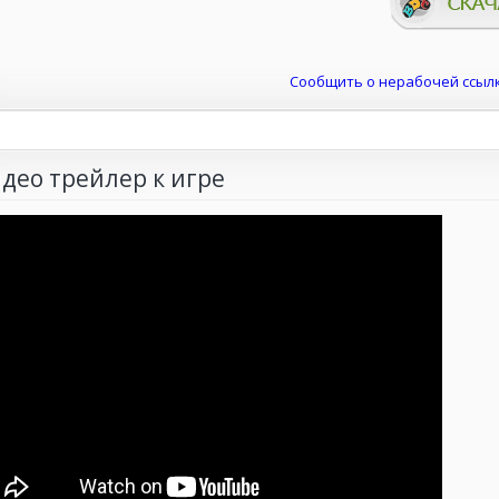
Сообщить о нерабочей ссыл
део трейлер к игре