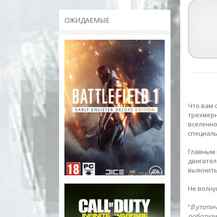
ОЖИДАЕМЫЕ
Что вам с
трехмерн
вселенно
специаль
Главным 
двигател
выяснить
Не волну
“
В утопич
роботизи