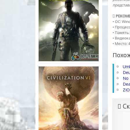
представл
РЕКОМЕ
• ОС: Win
• Процессо
• Память:
• Видеока
• Место: 4
Похо
Umb
Deu
No 
Dea
ZI
Ск