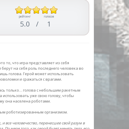
рейтинг
голосов
5.0
/
1
это то, что игра представляет из себя
 берут на себя роль последнего человека во
ишь голова. Герой может использовать
оволомки и сражаться с врагами.
лась только… голова с небольшим ракетным
а использовать уже свою голову, чтобы
ему она населена роботами.
юбым роботизированным организмом.
 и все человечество, перенесшее свой разум в
По мере того, как герой будет менять тела, его