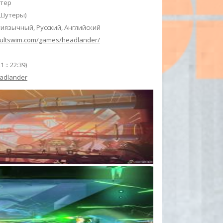
ютер
(Шутеры)
иязычный, Русский, Английский
dultswim.com/games/headlander/
21
:: 22:39)
adlander