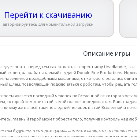
Перейти к скачиванию
авторизируйтесь для моментальной загрузки
Описание игры
ледует знать, перед тем как скачать с торрент игру Headlander, так 
ый экшен, разрабатываемый студией Double Fine Productions. Игроки
й, населенной враждебными машинами, от которого осталась одна л
ный шлем, позволяющий подключаться к роботам, чтобы решать гол
героем является последний человек во Вселенной от которого оста
ем, который помогает этой самой голове передвигаться. Ваша задач
, почему же вы всё-таки последний человек в этой Вселенной и поч
йтесь, главный герой может обрести тело, получив контроль над л
еском будущем, в котором царила автоматизация, что-то пошло не так,
рованные тела, оказалось под управлением свихнувшегося компьютера. 