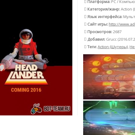
Платформа
:
PC / Компь
Категория/жанр
:
Action 
Язык интерфейса
:
Мульт
Сайт игры
:
http://www.a
Просмотров
:
2687
Добавил
:
Grucc (
2016.07.
Теги:
Action (Шутеры)
,
He