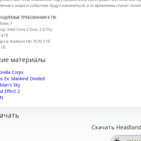
ения о мире и событиях будут изменяться, а со временем станет понят
НДУЕМЫЕ ТРЕБОВАНИЯ К ПК
dows 7
р: Intel Core 2 Duo, 2.0 ГГц
 4 Гб
рта: Radeon HD 7570 1 Гб
 Гб
жие материалы
rella Corps
s Ex: Mankind Divided
Man's Sky
d Effect 2
ON
ачать
Скачать Headlan