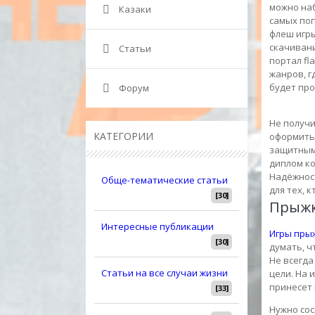
можно наб
Казаки
самых поп
флеш игры
скачивани
Статьи
портал fl
жанров, г
будет про
Форум
Не получи
КАТЕГОРИИ
оформить
защитным
диплом ко
Надёжнос
Обще-тематические статьи
для тех, 
[30]
Прыж
Интересные публикации
Игры пры
[30]
думать, ч
Не всегда
Статьи на все случаи жизни
цели. На 
принесет
[33]
Нужно сос