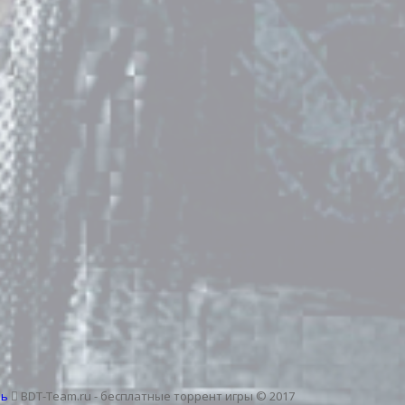
зь
BDT-Team.ru - бесплатные торрент игры © 2017