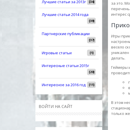
Лучшие статьи за 2013г
[34]
за это. М
перечень 
интерес с
Лучшие статьи 2014 года
[39]
Прико
Партнерские публикации
Игры при
[37]
настроени
весело ск
уникален 
Игровые статьи
[1]
делать.
Интересные статьи 2015г
Геймеры и
[20]
проводить
Интересное за 2016 год
[11]
В этом не
ВОЙТИ НА САЙТ
стационар
только же