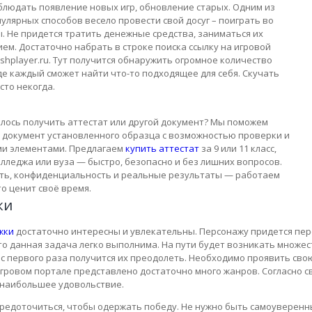
людать появление новых игр, обновление старых. Одним из
улярных способов весело провести свой досуг – поиграть во
. Не придется тратить денежные средства, заниматься их
ем. Достаточно набрать в строке поиска ссылку на игровой
ashplayer.ru. Тут получится обнаружить огромное количество
де каждый сможет найти что-то подходящее для себя. Скучать
сто некогда.
лось получить аттестат или другой документ? Мы поможем
 документ установленного образца с возможностью проверки и
и элементами. Предлагаем
купить аттестат
за 9 или 11 класс,
лледжа или вуза — быстро, безопасно и без лишних вопросов.
ть, конфиденциальность и реальные результаты — работаем
кто ценит своё время.
ки
жки
достаточно интересны и увлекательны. Персонажу придется пере
то данная задача легко выполнима. На пути будет возникать множе
 с первого раза получится их преодолеть. Необходимо проявить сво
игровом портале представлено достаточно много жанров. Согласно с
 наибольшее удовольствие.
редоточиться, чтобы одержать победу. Не нужно быть самоуверенн