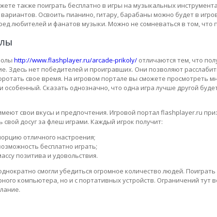
ожете также поиграть бесплатно в игры на музыкальных инструмент
вариантов. Освоить пианино, гитару, барабаны можно будет в игр
ред любителей и фанатов музыки. Можно не сомневаться в том, что 
лы
колы
http://www.flashplayer.ru/arcade-prikoly/
отличаются тем, что пол
е. Здесь нет победителей и проигравших. Они позволяют расслабит
оротать свое время. На игровом портале вы сможете просмотреть м
и особенный. Сказать однозначно, что одна игра лучше другой буде
меют свои вкусы и предпочтения. Игровой портал flashplayer.ru п
 свой досуг за флеш играми. Каждый игрок получит:
порцию отличного настроения;
возможность бесплатно играть;
массу позитива и удовольствия.
однократно смогли убедиться огромное количество людей. Поиграть 
ного компьютера, но и с портативных устройств. Ограничений тут 
лание.