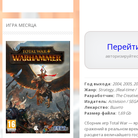
ИГРА МЕСЯЦА
Перейти
авторизируйтес
Год выхода:
2004, 2005, 2
Жанр:
Strategy, (Real-time /
Разработчик:
The Creativ
Издатель:
Activision / SEG
Лекарство:
Вшито
Размер файла:
1,69 Gb
Сборник игр Total War — 
сражений в реальном време
расцвета величайшего гос