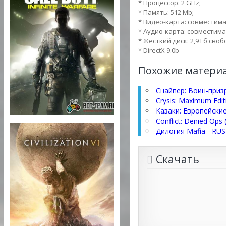
* Процессор: 2 GHz;
* Память: 512 Mb;
* Видео-карта: совместимая 
* Аудио-карта: совместимая 
* Жесткий диск: 2,9 Гб сво
* DirectX 9.0b
Похожие матери
Снайпер: Воин-приз
Crysis: Maximum Edi
Казаки: Европейские
Conflict: Denied Ops
Дилогия Mafia - RUS
Скачать