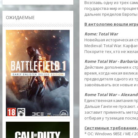
Возглавь одну из трех са
государства мир и процве
дальних пределов Европы 
ОЖИДАЕМЫЕ
В антологию вошли игр
Rome: Total War
Новейшая историческая ст
Medieval: Total War. Карф
Покорите тех, кто не желае
Rome Total War - Barbaria
Действие дополнения к страт
время, когда некая велика
предводителя одного из т
завоёвывать все новые и 
Rome Total War – Alexand
Единственная кампания пр
Дальше Ганги не пускают.
заставит применять метод
отбирая у туземцев после
Системные требования 
* ОС: Windows 98SE / ME / 200