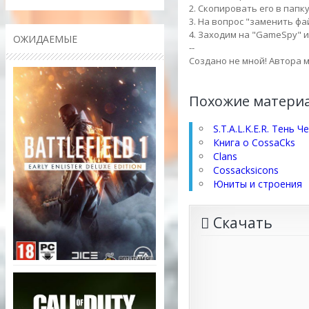
2. Скопировать его в папку 
3. На вопрос "заменить фай
4. Заходим на "GameSpy" и
ОЖИДАЕМЫЕ
--
Создано не мной! Автора м
Похожие матери
S.T.A.L.K.E.R. Тень
Книга о CossaCks
Clans
Cossacksicons
Юниты и строения
Скачать