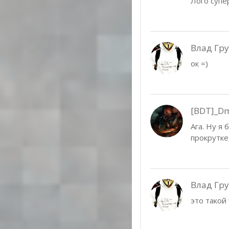
Лого супе
Влад Гр
ок =)
[BDT]_Dm
Ага. Ну я
прокрутке,
Влад Гр
это такой